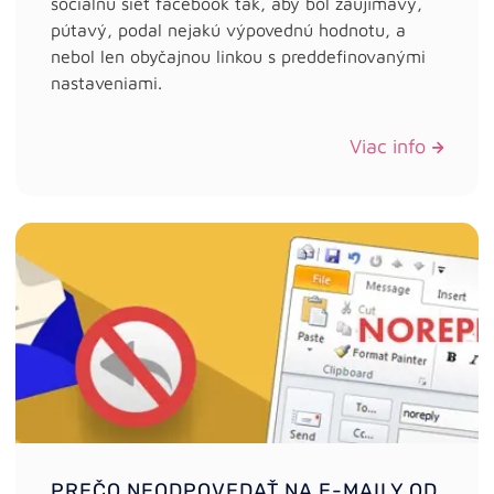
sociálnu sieť facebook tak, aby bol zaujímavý,
pútavý, podal nejakú výpovednú hodnotu, a
nebol len obyčajnou linkou s preddefinovanými
nastaveniami.
Viac info
PREČO NEODPOVEDAŤ NA E-MAILY OD