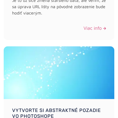
Je to už síce zmena staršieho dáta, ale verím, že
sa úprava URL lišty na pôvodné zobrazenie bude
hodiť viacerým.
Viac info
VYTVORTE SI ABSTRAKTNÉ POZADIE
VO PHOTOSHOPE