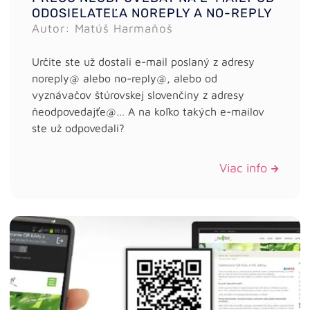
ODOSIELATEĽA NOREPLY A NO-REPLY
Autor: Matúš Harmaňoš
Určite ste už dostali e-mail poslaný z adresy
noreply@ alebo no-reply@, alebo od
vyznávačov štúrovskej slovenčiny z adresy
ňeodpovedajťe@… A na koľko takých e-mailov
ste už odpovedali?
Viac info