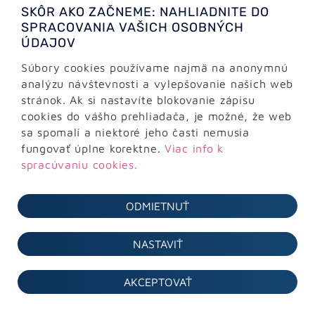
SKÔR AKO ZAČNEME: NAHLIADNITE DO
Názov stránky (html element
title
) je
SPRACOVANIA VAŠICH OSOBNÝCH
považovaný za jeden z najdôležitejších prvkov
ÚDAJOV
pre kvalitné SEO. Titulok okna môžete nájsť
Súbory cookies používame najmä na anonymnú
vrchole v okne prehliadača po načítaní stránky.
analýzu návštevnosti a vylepšovanie našich web
Titulok okna je veľmi dôležitý pre vyhľadávače,
stránok. Ak si nastavíte blokovanie zápisu
napríklad Google. Je jeden z atribútov, ktoré
cookies do vášho prehliadača, je možné, že web
Google vyhodnocuje, a na základe ktorého
sa spomalí a niektoré jeho časti nemusia
určuje poradie stránky vo výsledkoch
fungovať úplne korektne.
Viac info k
vyhľadávania.
spracúvaniu cookies.
Viac info
ODMIETNUŤ
NASTAVIŤ
AKCEPTOVAŤ