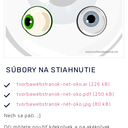
SÚBORY NA STIAHNUTIE
tvorbawebstranok-net-oko.ai (226 kB)
tvorbawebstranok-net-oko.pdf (250 kB)
tvorbawebstranok-net-oko.jpg (80 kB)
Nech sa páči. ;]
Oči môžete použiť kdekoľvek a na akékoľvek