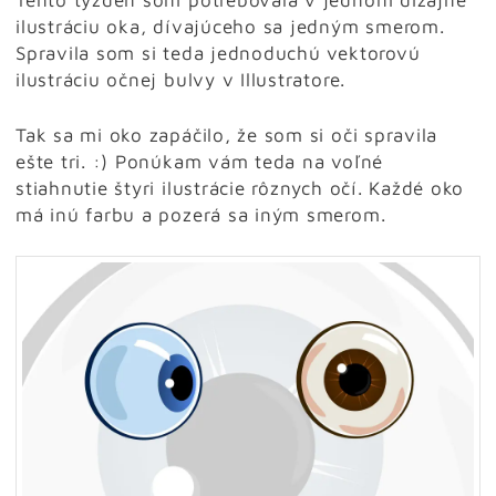
Tento týždeň som potrebovala v jednom dizajne
ilustráciu oka, dívajúceho sa jedným smerom.
Spravila som si teda jednoduchú vektorovú
ilustráciu očnej bulvy v Illustratore.
Tak sa mi oko zapáčilo, že som si oči spravila
ešte tri. :) Ponúkam vám teda na voľné
stiahnutie štyri ilustrácie rôznych očí. Každé oko
má inú farbu a pozerá sa iným smerom.