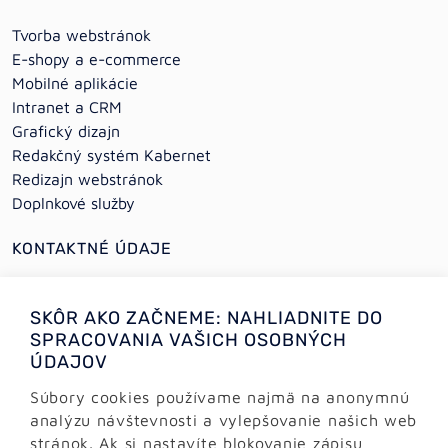
Tvorba webstránok
E-shopy a e-commerce
Mobilné aplikácie
Intranet a CRM
Grafický dizajn
Redakčný systém Kabernet
Redizajn webstránok
Doplnkové služby
KONTAKTNÉ ÚDAJE
+421 (0)2 64 78 06 16
SKÔR AKO ZAČNEME: NAHLIADNITE DO
+421 (0) 948 950 704
SPRACOVANIA VAŠICH OSOBNÝCH
ÚDAJOV
Informácie:
info@alejtech.eu
Súbory cookies používame najmä na anonymnú
analýzu návštevnosti a vylepšovanie našich web
Zákaznícka podpora:
stránok. Ak si nastavíte blokovanie zápisu