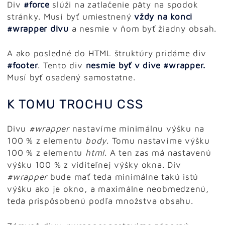
Div
#force
slúži na zatlačenie päty na spodok
stránky. Musí byť umiestnený
vždy na konci
#wrapper divu
a nesmie v ňom byť žiadny obsah.
A ako posledné do HTML štruktúry pridáme div
#footer
. Tento div
nesmie byť v dive
#wrapper.
Musí byť osadený samostatne.
K TOMU TROCHU CSS
Divu
#wrapper
nastavíme minimálnu výšku na
100 % z elementu
body
. Tomu nastavíme výšku
100 % z elementu
html
. A ten zas má nastavenú
výšku 100 % z viditeľnej výšky okna. Div
#wrapper
bude mať teda minimálne takú istú
výšku ako je okno, a maximálne neobmedzenú,
teda prispôsobenú podľa množstva obsahu.