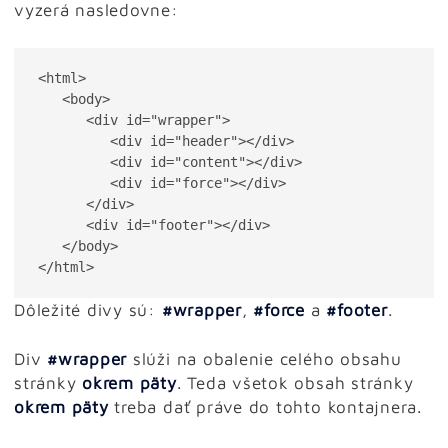
vyzerá nasledovne:
<html>	

   <body>

      <div id="wrapper">

         <div id="header"></div>

         <div id="content"></div>

         <div id="force"></div>

      </div>

      <div id="footer"></div>

   </body>

Dôležité divy sú:
#wrapper
,
#force
a
#footer
.
Div
#wrapper
slúži na obalenie celého obsahu
stránky
okrem päty
. Teda všetok obsah stránky
okrem päty
treba dať práve do tohto kontajnera.