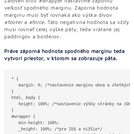
Zároveň divu
#wrapper
nastavíme zápornú
veľkosť spodného marginu. Záporná hodnota
marginu musí byť rovnaká ako výška divov
#footer
a
#force
. Táto negatívna hodnota sa vždy
musí rovnať celej výške päty, teda vrátane jej
paddingov a borderov.
Práve záporná hodnota spodného marginu teda
vytvorí priestor, v ktorom sa zobrazuje päta.
* {

   margin: 0; /*nastavenie marginu okna a všetkých e
}

html, body {

   height: 100%; /*nastavenie výšky stránky na 100 %
}

#wrapper {

   min-height: 100%;

   _height: 100%; /*pre IE6 a nižšie*/
