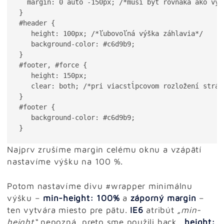
  margin: 0 auto -150px; /*musí byť rovnaká ako výš
}

#header {

   height: 100px; /*ľubovoľná výška záhlavia*/

   background-color: #c6d9b9;

}

#footer, #force {

   height: 150px;

   clear: both; /*pri viacstĺpcovom rozložení stránk
}

#footer {

   background-color: #c6d9b9;

Najprv zrušíme margin celému oknu a vzápätí
nastavíme výšku na 100 %.
Potom nastavíme divu #wrapper minimálnu
výšku –
min-
height: 100%
a
záporný margin
–
ten vytvára miesto pre pätu.
IE6
atribút
„min-
height“
nepozná, preto sme použili hack
_height: