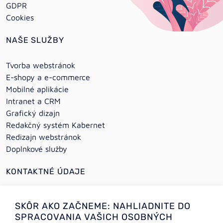
GDPR
Cookies
NAŠE SLUŽBY
Tvorba webstránok
E-shopy a e-commerce
Mobilné aplikácie
Intranet a CRM
Grafický dizajn
Redakčný systém Kabernet
Redizajn webstránok
Doplnkové služby
KONTAKTNÉ ÚDAJE
+421 (0)2 64 78 06 16
SKÔR AKO ZAČNEME: NAHLIADNITE DO
+421 (0) 948 950 704
SPRACOVANIA VAŠICH OSOBNÝCH