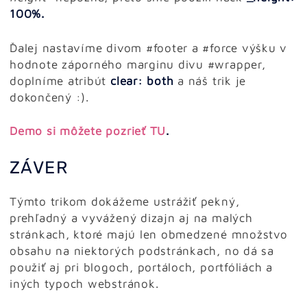
100%.
Ďalej nastavíme divom #footer a #force výšku v
hodnote záporného marginu divu #wrapper,
doplníme atribút
clear: both
a náš trik je
dokončený :).
Demo si môžete pozrieť TU
.
ZÁVER
Týmto trikom dokážeme ustrážiť pekný,
prehľadný a vyvážený dizajn aj na malých
stránkach, ktoré majú len obmedzené množstvo
obsahu na niektorých podstránkach, no dá sa
použiť aj pri blogoch, portáloch, portfóliách a
iných typoch webstránok.