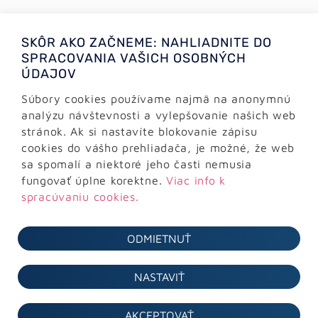
+421 (0)2 64 78 06 16
SKÔR AKO ZAČNEME: NAHLIADNITE DO
+421 (0) 948 950 704
SPRACOVANIA VAŠICH OSOBNÝCH
ÚDAJOV
Informácie:
info@alejtech.eu
Súbory cookies používame najmä na anonymnú
analýzu návštevnosti a vylepšovanie našich web
Zákaznícka podpora:
stránok. Ak si nastavíte blokovanie zápisu
podpora@alejtech.eu
cookies do vášho prehliadača, je možné, že web
sa spomalí a niektoré jeho časti nemusia
FAKTURAČNÉ ÚDAJE
fungovať úplne korektne.
Viac info k
spracúvaniu cookies.
AlejTech, spol. s r.o.
Sliačska 13902/1A
ODMIETNUŤ
831 02 Bratislava
IČO: 36 291 374
NASTAVIŤ
DIČ: 2022171470
IČ DPH: SK2022171470
AKCEPTOVAŤ