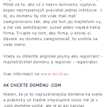
Môže za to, ako už z názvu koncovky vyplýva,
kopec nezmyselných pravidiel jednej inštitúcie :)
Aj .eu doménu by ste však mali mať
zaregistrovanú tak, aby ste boli jej majiteľom vy,
a nie váš webdizajnér, sused alebo nejaká tretia
firma. Trvajte na tom, aby firma, u ktorej si
dávate .eu doménu zaregistrovať, to urobila na
vaše meno.
Vtedy sú dôležité anglické pojmy ako
registrant
–
majiteľ/držiteľ domény a
registrar
– registrátor.
Viac informácií na
www.eurid.eu
AK CHCETE DOMÉNU .COM
Nielen, že je to najrozšírenejšia doména na svete
a prakticky už žiadne zmysluplné slovo nie je v
.com doméne voľné, ale je aj asi najviac