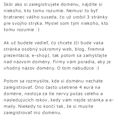
Skôr ako si zaregistrujete doménu, nájdite si
niekoho, kto tomu rozumie. Nemusí to byť
bratranec vášho suseda, čo už urobil 3 stránky
pre svojho strýka. Myslel som tým niekoho, kto
tomu rozumie :)
Ak už budete vedieť, čo chcete (či bude vaša
stránka osobný súkromný web, blog, firemná
prezentácia, e-shop), tak potom sa zamýšľajte
nad názvom domény. Firmy vám poradia, aký je
vhodný názov domény. O tom nabudúce :)
Potom sa rozmyslite, kde si doménu necháte
zaregistrovať. Ono často ušetrené 4 eurá na
doméne, nestoja za tie nervy počas celého a
nasledujúcich rokov, kedy vám nejde stránka a e-
maily. Niekedy to končí tak, že si musíte
zaregistrovať inú doménu.