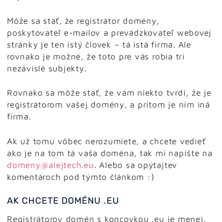
Môže sa stať, že registrátor domény,
poskytovateľ e-mailov a prevádzkovateľ webovej
stránky je ten istý človek – tá istá firma. Ale
rovnako je možné, že toto pre vás robia tri
nezávislé subjekty.
Rovnako sa môže stať, že vám niekto tvrdí, že je
registrátorom vašej domény, a pritom je ním iná
firma.
Ak už tomu vôbec nerozumiete, a chcete vedieť
ako je na tom tá vaša doména, tak mi napíšte na
domeny@alejtech.eu
. Alebo sa opýtajtev
komentároch pod týmto článkom :)
AK CHCETE DOMÉNU .EU
Registrátorov domén s koncovkou .eu je menej.