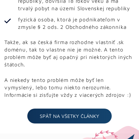
republiky, dovŕšila 18 rokov veku a má
trvalý pobyt na území Slovenskej republiky
fyzická osoba, ktorá je podnikateľom v
zmysle § 2 ods. 2 Obchodného zákonníka
Takže, ak sa česká firma rozhodne vlastniť .sk
doménu, tak to vlastne nie je možné. A tento
problém môže byť aj opačný pri niektorých iných
štátoch.
A niekedy tento problém môže byť len
vymyslený, lebo tomu niekto nerozumie.
Informácie si zisťujte vždy z viacerých zdrojov :)
SPÄŤ NA VŠETKY ČLÁNKY