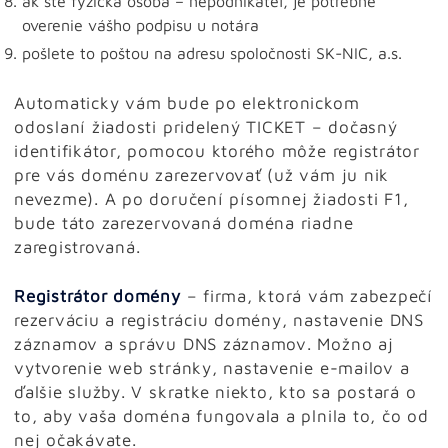
ak ste fyzická osoba – nepodnikateľ, je potrebné
overenie vášho podpisu u notára
pošlete to poštou na adresu spoločnosti SK-NIC, a.s.
Automaticky vám bude po elektronickom
odoslaní žiadosti pridelený TICKET – dočasný
identifikátor, pomocou ktorého môže registrátor
pre vás doménu zarezervovať (už vám ju nik
nevezme). A po doručení písomnej žiadosti F1,
bude táto zarezervovaná doména riadne
zaregistrovaná.
Registrátor domény
– firma, ktorá vám zabezpečí
rezerváciu a registráciu domény, nastavenie DNS
záznamov a správu DNS záznamov. Možno aj
vytvorenie web stránky, nastavenie e-mailov a
ďalšie služby. V skratke niekto, kto sa postará o
to, aby vaša doména fungovala a plnila to, čo od
nej očakávate.