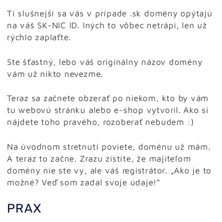
Tí slušnejší sa vás v prípade .sk domény opýtajú
na váš SK-NIC ID. Iných to vôbec netrápi, len už
rýchlo zaplaťte.
Ste šťastný, lebo váš originálny názov domény
vám už nikto nevezme.
Teraz sa začnete obzerať po niekom, kto by vám
tu webovú stránku alebo e-shop vytvoril. Ako si
nájdete toho pravého, rozoberať nebudem :)
Na úvodnom stretnutí poviete, doménu už mám.
A teraz to začne. Zrazu zistíte, že majiteľom
domény nie ste vy, ale váš registrátor. „Ako je to
možné? Veď som zadal svoje údaje!“
PRAX