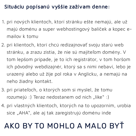
Situáciu popísanú vyššie zažívam denne:
pri nových klientoch, ktorí stránku ešte nemajú, ale už
majú doménu a super webhostingový balíček a kopec e-
mailov k tomu
pri klientoch, ktorí chcú redizajnovať svoju starú web
stránku, a zrazu zistia, že nie sú majiteľom domény. V
tom lepšom prípade, je to ich registrátor, v tom horšom
ich pôvodný webdizajnér, ktorý sa s nimi nebaví, lebo je
urazený alebo už žije pol roka v Anglicku, a nemajú na
neho žiadny kontakt.
pri priateľoch, o ktorých som si myslel, že tomu
rozumejú :) Teraz nedostanem od nich „like“ :)
pri vlastných klientoch, ktorých na to upozorním, urobia
síce „AHA“, ale aj tak zaregistrujú doménu inde
AKO BY TO MOHLO A MALO BYŤ