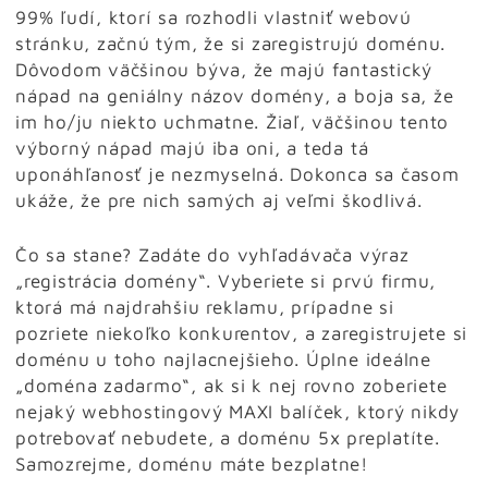
99% ľudí, ktorí sa rozhodli vlastniť webovú
stránku, začnú tým, že si zaregistrujú doménu.
Dôvodom väčšinou býva, že majú fantastický
nápad na geniálny názov domény, a boja sa, že
im ho/ju niekto uchmatne. Žiaľ, väčšinou tento
výborný nápad majú iba oni, a teda tá
uponáhľanosť je nezmyselná. Dokonca sa časom
ukáže, že pre nich samých aj veľmi škodlivá.
Čo sa stane? Zadáte do vyhľadávača výraz
„registrácia domény“. Vyberiete si prvú firmu,
ktorá má najdrahšiu reklamu, prípadne si
pozriete niekoľko konkurentov, a zaregistrujete si
doménu u toho najlacnejšieho. Úplne ideálne
„doména zadarmo“, ak si k nej rovno zoberiete
nejaký webhostingový MAXI balíček, ktorý nikdy
potrebovať nebudete, a doménu 5x preplatíte.
Samozrejme, doménu máte bezplatne!