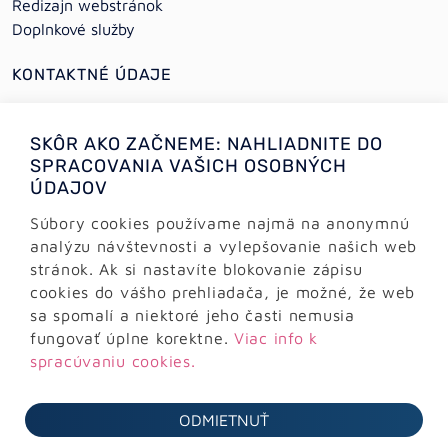
Redizajn webstránok
Doplnkové služby
KONTAKTNÉ ÚDAJE
+421 (0)2 64 78 06 16
SKÔR AKO ZAČNEME: NAHLIADNITE DO
+421 (0) 948 950 704
SPRACOVANIA VAŠICH OSOBNÝCH
ÚDAJOV
Informácie:
info@alejtech.eu
Súbory cookies používame najmä na anonymnú
analýzu návštevnosti a vylepšovanie našich web
Zákaznícka podpora:
stránok. Ak si nastavíte blokovanie zápisu
podpora@alejtech.eu
cookies do vášho prehliadača, je možné, že web
sa spomalí a niektoré jeho časti nemusia
FAKTURAČNÉ ÚDAJE
fungovať úplne korektne.
Viac info k
spracúvaniu cookies.
AlejTech, spol. s r.o.
Sliačska 13902/1A
ODMIETNUŤ
831 02 Bratislava