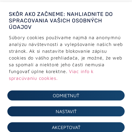
+421 (0)2 64 78 06 16
SKÔR AKO ZAČNEME: NAHLIADNITE DO
+421 (0) 948 950 704
SPRACOVANIA VAŠICH OSOBNÝCH
ÚDAJOV
Informácie:
info@alejtech.eu
Súbory cookies používame najmä na anonymnú
analýzu návštevnosti a vylepšovanie našich web
Zákaznícka podpora:
stránok. Ak si nastavíte blokovanie zápisu
podpora@alejtech.eu
cookies do vášho prehliadača, je možné, že web
sa spomalí a niektoré jeho časti nemusia
FAKTURAČNÉ ÚDAJE
fungovať úplne korektne.
Viac info k
spracúvaniu cookies.
AlejTech, spol. s r.o.
Sliačska 13902/1A
ODMIETNUŤ
831 02 Bratislava
IČO: 36 291 374
NASTAVIŤ
DIČ: 2022171470
IČ DPH: SK2022171470
AKCEPTOVAŤ