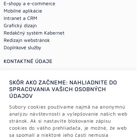
E-shopy a e-commerce
Mobilné aplikácie
Intranet a CRM
Grafický dizajn
Redakčný systém Kabernet
Redizajn webstránok
Doplnkové služby
KONTAKTNÉ ÚDAJE
+421 (0)2 64 78 06 16
SKÔR AKO ZAČNEME: NAHLIADNITE DO
+421 (0) 948 950 704
SPRACOVANIA VAŠICH OSOBNÝCH
ÚDAJOV
Informácie:
info@alejtech.eu
Súbory cookies používame najmä na anonymnú
analýzu návštevnosti a vylepšovanie našich web
Zákaznícka podpora:
stránok. Ak si nastavíte blokovanie zápisu
podpora@alejtech.eu
cookies do vášho prehliadača, je možné, že web
sa spomalí a niektoré jeho časti nemusia