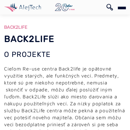
EN
BACK2LIFE
BACK2LIFE
O PROJEKTE
EN
Cieľom Re-use centra Back2life je opätovné
využitie starých, ale funkčných vecí. Predmety,
ktoré sú pre niekoho nepotrebné, nemusia
skončiť v odpade, môžu ďalej poslúžiť iným
ľuďom. Back2Life slúži ako miesto darovania a
nákupu použiteľných vecí. Za nízky poplatok za
službu Back2Life centra môže pekná a použiteľná
vec potešiť nového majiteľa. Občania sem môžu
veci bezodplatne priniesť a zároveň si pre seba