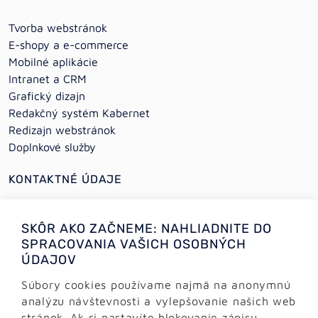
Tvorba webstránok
E-shopy a e-commerce
Mobilné aplikácie
Intranet a CRM
Grafický dizajn
Redakčný systém Kabernet
Redizajn webstránok
Doplnkové služby
KONTAKTNÉ ÚDAJE
+421 (0)2 64 78 06 16
SKÔR AKO ZAČNEME: NAHLIADNITE DO
+421 (0) 948 950 704
SPRACOVANIA VAŠICH OSOBNÝCH
ÚDAJOV
Informácie:
info@alejtech.eu
Súbory cookies používame najmä na anonymnú
analýzu návštevnosti a vylepšovanie našich web
Zákaznícka podpora:
stránok. Ak si nastavíte blokovanie zápisu