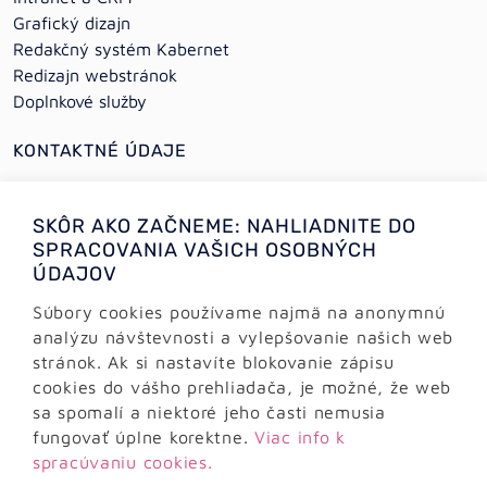
Grafický dizajn
Redakčný systém Kabernet
Redizajn webstránok
Doplnkové služby
KONTAKTNÉ ÚDAJE
+421 (0)2 64 78 06 16
SKÔR AKO ZAČNEME: NAHLIADNITE DO
+421 (0) 948 950 704
SPRACOVANIA VAŠICH OSOBNÝCH
ÚDAJOV
Informácie:
info@alejtech.eu
Súbory cookies používame najmä na anonymnú
analýzu návštevnosti a vylepšovanie našich web
Zákaznícka podpora:
stránok. Ak si nastavíte blokovanie zápisu
podpora@alejtech.eu
cookies do vášho prehliadača, je možné, že web
sa spomalí a niektoré jeho časti nemusia
FAKTURAČNÉ ÚDAJE
fungovať úplne korektne.
Viac info k
spracúvaniu cookies.
AlejTech, spol. s r.o.