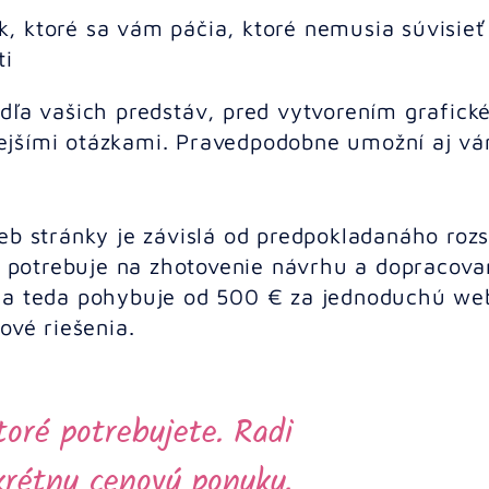
 ktoré sa vám páčia, ktoré nemusia súvisieť
ti
dľa vašich predstáv, pred vytvorením grafick
ejšími otázkami. Pravedpodobne umožní aj v
eb stránky je závislá od predpokladanáho roz
ik potrebuje na zhotovenie návrhu a dopracova
 sa teda pohybuje od 500 € za jednoduchú we
ové riešenia.
toré potrebujete. Radi
krétnu cenovú ponuku.