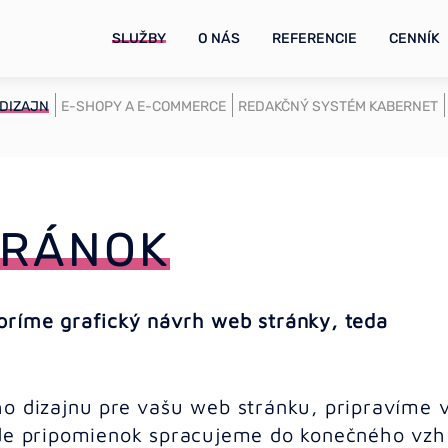
SLUŽBY
O NÁS
REFERENCIE
CENNÍK
 DIZAJN
E-SHOPY A E-COMMERCE
REDAKČNÝ SYSTÉM KABERNET
TRÁNOK
oríme grafický návrh web stránky, teda
ho dizajnu pre vašu web stránku, pripravíme
ade pripomienok spracujeme do konečného vzh