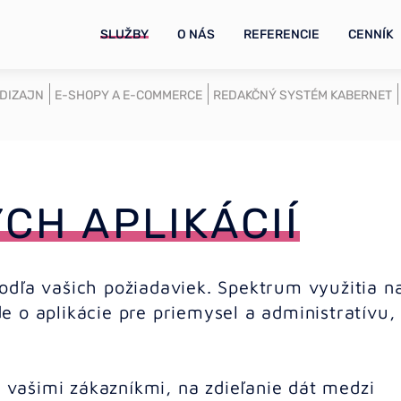
SLUŽBY
O NÁS
REFERENCIE
CENNÍK
 DIZAJN
E-SHOPY A E-COMMERCE
REDAKČNÝ SYSTÉM KABERNET
CH APLIKÁCIÍ
dľa vašich požiadaviek. Spektrum využitia n
ide o aplikácie pre priemysel a administratívu,
s vašimi zákazníkmi, na zdieľanie dát medzi