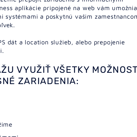
ness aplikácie pripojené na web vám umožni
mi systémami a poskytnú vašim zamestnanco
ľvek.
S dát a location služieb, alebo prepojenie
i.
ŽU VYUŽIŤ VŠETKY MOŽNOST
NÉ ZARIADENIA:
ežime