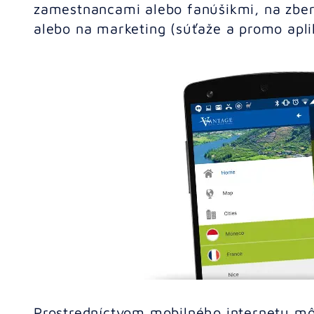
zamestnancami alebo fanúšikmi, na zber
alebo na marketing (súťaže a promo apli
Prostredníctvom mobilného internetu mô