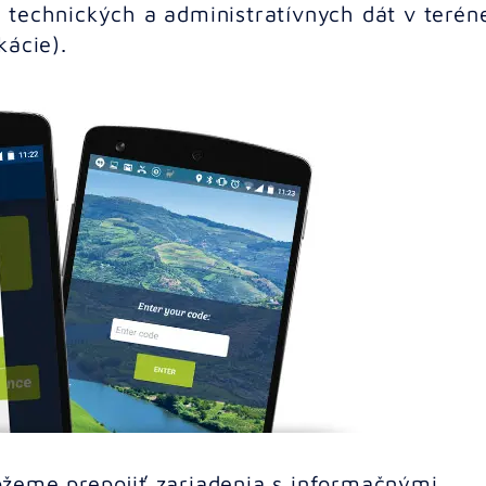
 technických a administratívnych dát v terén
kácie).
žeme prepojiť zariadenia s informačnými