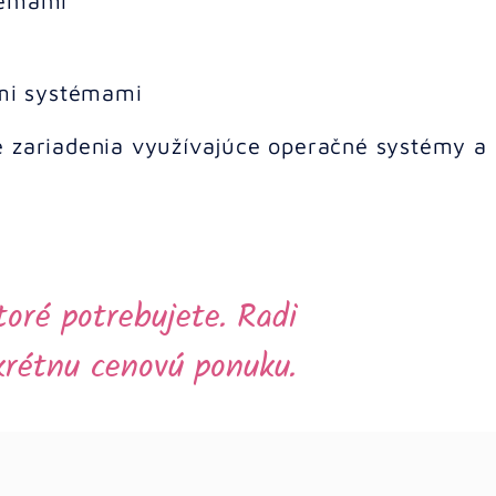
témami
ými systémami
e zariadenia využívajúce operačné systémy a
toré potrebujete. Radi
krétnu cenovú ponuku.